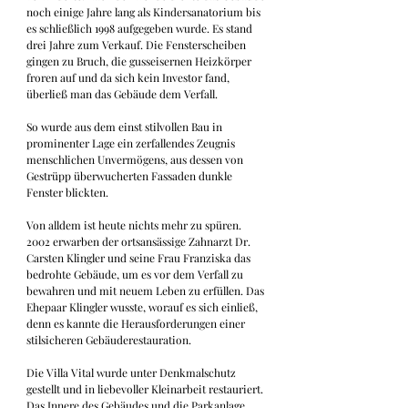
noch einige Jahre lang als Kindersanatorium bis 
es schließlich 1998 aufgegeben wurde. Es stand 
drei Jahre zum Verkauf. Die Fensterscheiben 
gingen zu Bruch, die gusseisernen Heizkörper 
froren auf und da sich kein Investor fand, 
überließ man das Gebäude dem Verfall.

So wurde aus dem einst stilvollen Bau in 
prominenter Lage ein zerfallendes Zeugnis 
menschlichen Unvermögens, aus dessen von 
Gestrüpp überwucherten Fassaden dunkle 
Fenster blickten.

Von alldem ist heute nichts mehr zu spüren. 
2002 erwarben der ortsansässige Zahnarzt Dr. 
Carsten Klingler und seine Frau Franziska das 
bedrohte Gebäude, um es vor dem Verfall zu 
bewahren und mit neuem Leben zu erfüllen. Das 
Ehepaar Klingler wusste, worauf es sich einließ, 
denn es kannte die Herausforderungen einer 
stilsicheren Gebäuderestauration.

Die Villa Vital wurde unter Denkmalschutz 
gestellt und in liebevoller Kleinarbeit restauriert. 
Das Innere des Gebäudes und die Parkanlage 