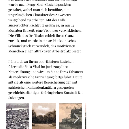
wurde nach Feng-Shui-Gesichtspunkten 
gestaltet, wobei man sich bemühte, den 
ursprünglichen Charakter des Anwesens 
weitgehend zu erhalten. Mit der Hilfe 
ausgesuchter Fachleute gelang es, in nur 12 
Monaten Bauzeit, eine Vision zu verwirklichen: 
Die Villa des Dr. Thaler erhielt ihren Glanz 
zurück, und wurde in ein architektonisches 
Schmuckstück verwandelt, das motivierten 
Menschen einen attraktiven Arbeitsplatz bietet.

Pünktlich zu Ihrem 100-jährigen Bestehen 
feierte die Villa Vital im Juni 2003 Ihre 
Neueröffnung und wird im Sinne ihres Erbauers 
als medizinische Einrichtung fortgeführt. Heute 
gilt sie als eine weitere Bereicherung der mit 
zahlreichen Kulturdenkmälern gesegneten 
geschichtsträchtigen thüringischen Kurstadt Bad 
Salzungen.