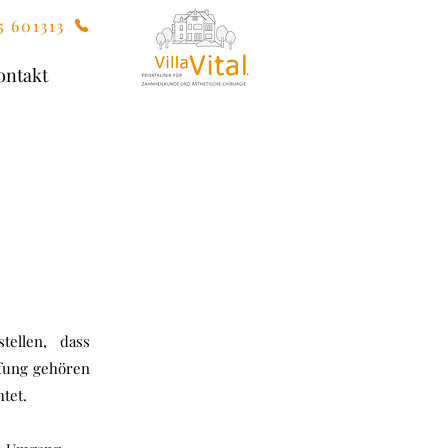
5 601313
ontakt
ellen, dass
ufung gehören
tet.